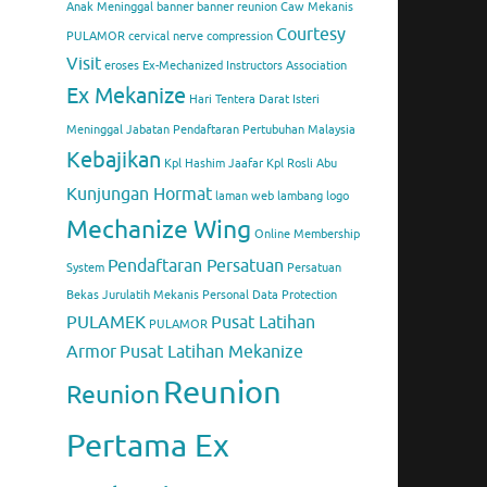
Anak Meninggal
banner
banner reunion
Caw Mekanis
Courtesy
PULAMOR
cervical nerve compression
Visit
eroses
Ex-Mechanized Instructors Association
Ex Mekanize
Hari Tentera Darat
Isteri
Meninggal
Jabatan Pendaftaran Pertubuhan Malaysia
Kebajikan
Kpl Hashim Jaafar
Kpl Rosli Abu
Kunjungan Hormat
laman web
lambang
logo
Mechanize Wing
Online Membership
Pendaftaran Persatuan
System
Persatuan
Bekas Jurulatih Mekanis
Personal Data Protection
PULAMEK
Pusat Latihan
PULAMOR
Armor
Pusat Latihan Mekanize
Reunion
Reunion
Pertama Ex