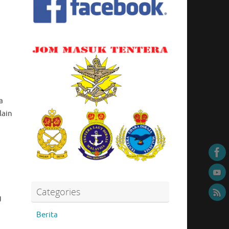
a
lain
Categories
g
Berita