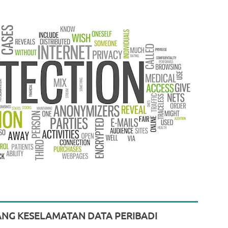
NG KESELAMATAN DATA PERIBADI