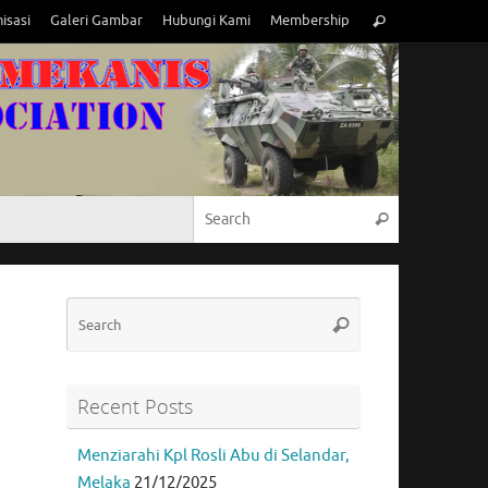
Search
isasi
Galeri Gambar
Hubungi Kami
Membership
Search
for:
Search for:
Search
Search
Search
for:
Recent Posts
Menziarahi Kpl Rosli Abu di Selandar,
Melaka
21/12/2025