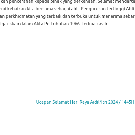
rikan pencerahan kepada pihak yang berkenaan. Selamat mendafta
mi kebaikan kita bersama sebagai ahli. Pengurusan tertinggi Ahli
an perkhidmatan yang terbaik dan terbuka untuk menerima seba
igariskan dalam Akta Pertubuhan 1966. Terima kasih.
r
Ucapan Selamat Hari Raya Aidilfitri 2024 / 1445