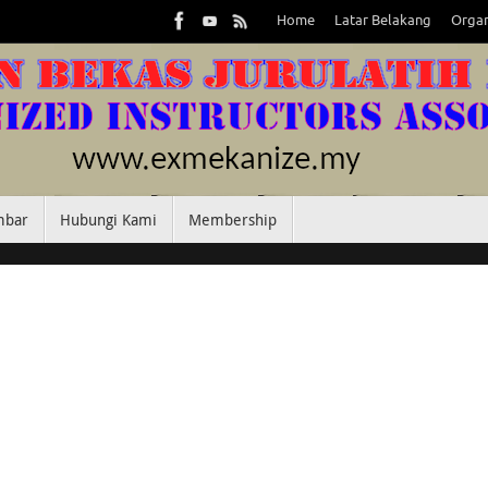
Home
Latar Belakang
Organ
mbar
Hubungi Kami
Membership